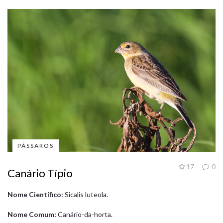
PÁSSAROS
17
0
Canário Típio
Nome Científico:
Sicalis luteola.
Nome Comum:
Canário-da-horta.