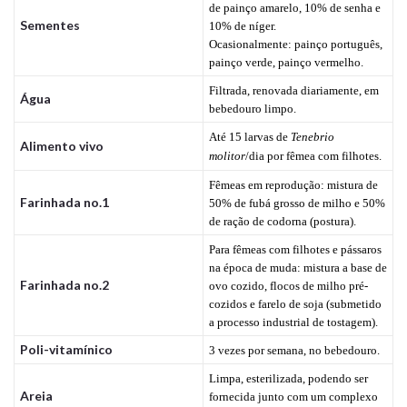
de painço amarelo, 10% de senha e
Sementes
10% de níger.
Ocasionalmente: painço português,
painço verde, painço vermelho.
Filtrada, renovada diariamente, em
Água
bebedouro limpo.
Até 15 larvas de
Tenebrio
Alimento vivo
molitor
/dia por fêmea com filhotes.
Fêmeas em reprodução: mistura de
Farinhada no.1
50% de fubá grosso de milho e 50%
de ração de codorna (postura).
Para fêmeas com filhotes e pássaros
na época de muda: mistura a base de
Farinhada no.2
ovo cozido, flocos de milho pré-
cozidos e farelo de soja (submetido
a processo industrial de tostagem).
Poli-vitamínico
3 vezes por semana, no bebedouro.
Limpa, esterilizada, podendo ser
Areia
fornecida junto com um complexo