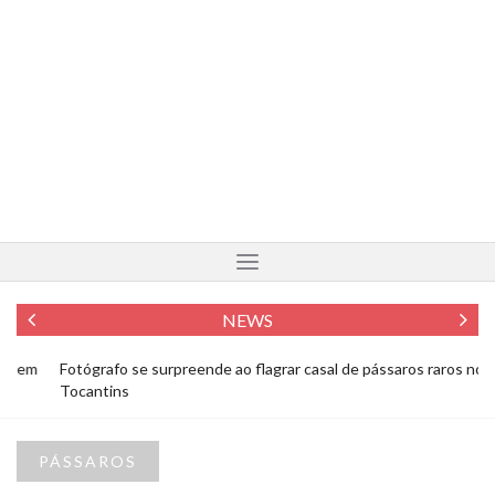
NEWS
Fotógrafo se surpreende ao flagrar casal de pássaros raros no
N
Tocantins
PÁSSAROS