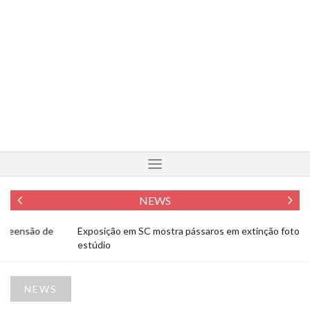
NEWS
Exposição em SC mostra pássaros em extinção fotografados em
Fo
estúdio
To
NEWS