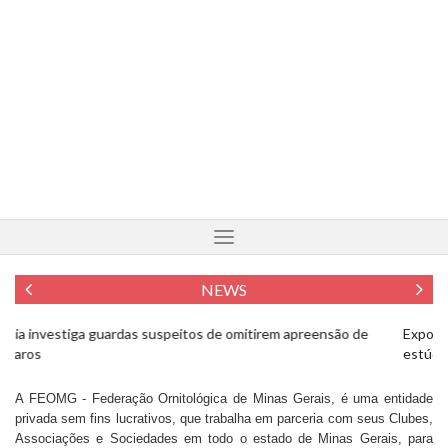
NEWS
Exposição em SC mostra pássaros em extinção fotografados em
Fo
estúdio
To
A FEOMG - Federação Ornitológica de Minas Gerais, é uma entidade
privada sem fins lucrativos, que trabalha em parceria com seus Clubes,
Associações e Sociedades em todo o estado de Minas Gerais, para