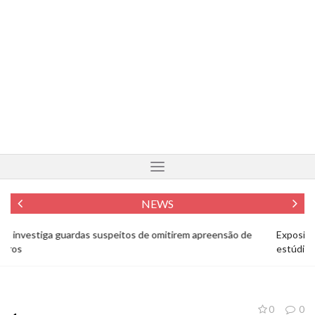
NEWS
Exposição em SC mostra pássaros em extinção fotografados em
Fo
estúdio
To
0
0