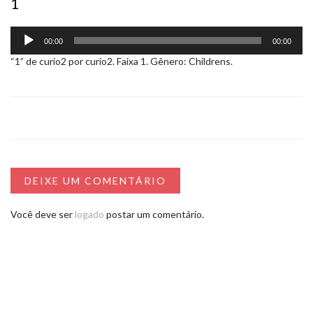
1
Tocador
00:00
00:00
de
áudio
“1” de curio2 por curio2. Faixa 1. Gênero: Childrens.
DEIXE UM COMENTÁRIO
Você deve ser
logado
postar um comentário.