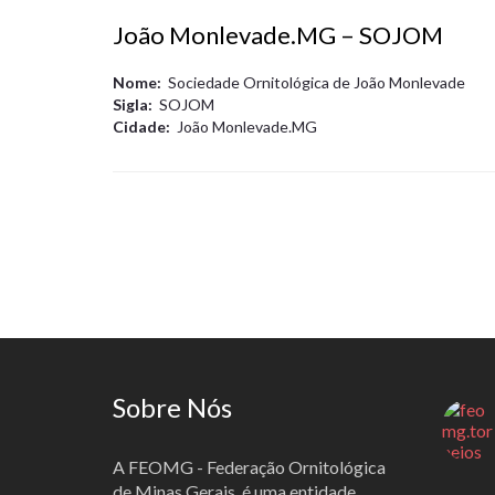
João Monlevade.MG – SOJOM
Nome:
Sociedade Ornitológica de João Monlevade
Sigla:
SOJOM
Cidade:
João Monlevade.MG
Sobre Nós
A FEOMG - Federação Ornitológica
de Minas Gerais, é uma entidade