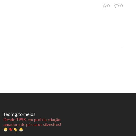
0
0
feomg.torneios
Desde 1993, em prol da criação
amadora de pássaros silvestres!