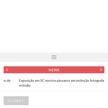
NEWS
Exposição em SC mostra pássaros em extinção fotografados em
Fo
estúdio
To
CLUBES