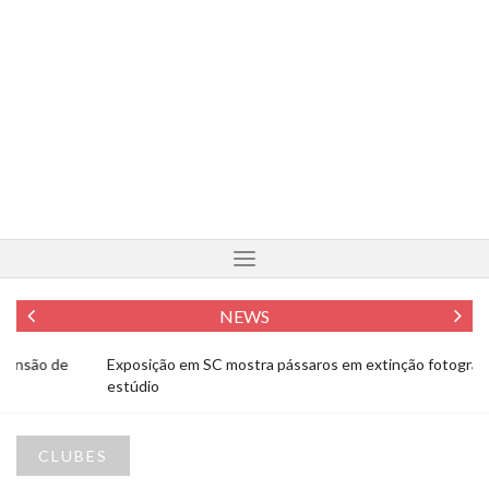
NEWS
Exposição em SC mostra pássaros em extinção fotografados em
Fo
estúdio
To
CLUBES