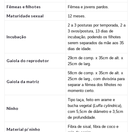
Fêmeas e filhotes
Fêmea e jovens pardos.
Maturidade sexual
12 meses.
2 a 3 posturas por temporada, 2 a
3 ovos/postura, 13 dias de
Incubação
incubação, podendo os filhotes
serem separados da mãe aos 35
dias de idade.
29cm de comp. x 35cm de alt. x
Gaiola do reprodutor
25cm de larg.
58cm de comp. x 35cm de alt. x
25cm de larg., com divisória para
Gaiola da matriz
separar a fêmea dos filhotes no
momento certo.
Tipo taça, feito em arame e
bucha vegetal (
Luffa cylindrica
),
Ninho
com 5,5cm de diâmetro e 3,5cm
de profundidade.
Fibra de sisal, fibra de coco e
Material p/ ninho