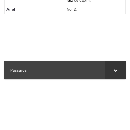
raíz de capim.
Anel
No. 2.
Pássaros