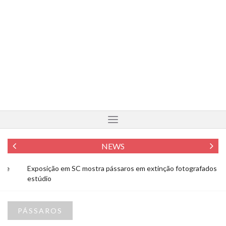
NEWS
Exposição em SC mostra pássaros em extinção fotografados em
Fo
estúdio
To
PÁSSAROS