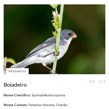
PÁSSAROS
9
0
Boiadeiro
Nome Científico:
Sporophila leucoptera.
Nome Comum:
Patativa-chorona, Chorão.