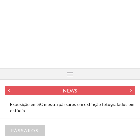
NEWS
Exposição em SC mostra pássaros em extinção fotografados em
Fo
estúdio
To
PÁSSAROS