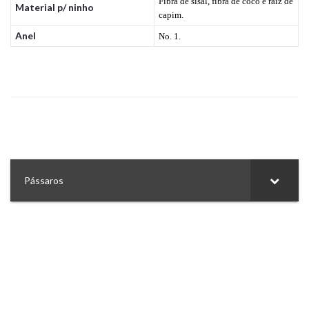
Fibra de sisal, fibra de côco e raíz de
Material p/ ninho
capim.
Anel
No. 1.
Pássaros