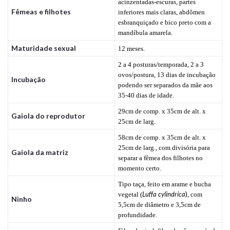
acinzentadas-escuras, partes
Fêmeas e filhotes
inferiores mais claras, abdômen
esbranquiçado e bico preto com a
mandíbula amarela.
Maturidade sexual
12 meses.
2 a 4 posturas/temporada, 2 a 3
ovos/postura, 13 dias de incubação
Incubação
podendo ser separados da mãe aos
35-40 dias de idade.
29cm de comp. x 35cm de alt. x
Gaiola do reprodutor
25cm de larg.
58cm de comp. x 35cm de alt. x
25cm de larg., com divisória para
Gaiola da matriz
separar a fêmea dos filhotes no
momento certo.
Tipo taça, feito em arame e bucha
Luffa cylindrica
)
vegetal (
, com
Ninho
5,5cm de diâmetro e 3,5cm de
profundidade.