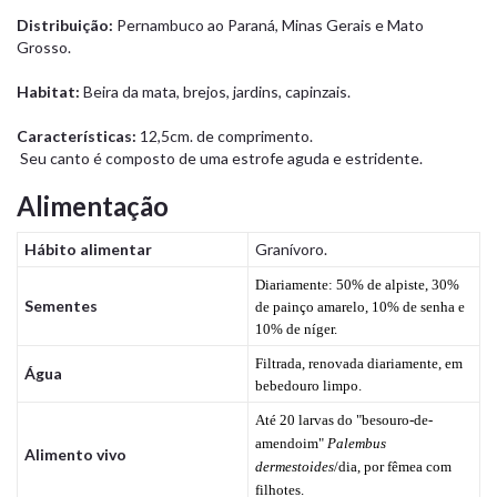
Distribuição:
Pernambuco ao Paraná, Minas Gerais e Mato
Grosso.
Habitat:
Beira da mata, brejos, jardins, capinzais.
Características:
12,5cm. de comprimento.
Seu canto é composto de uma estrofe aguda e estridente.
Alimentação
Hábito alimentar
Granívoro.
Diariamente: 50% de alpiste, 30%
Sementes
de painço amarelo, 10% de senha e
10% de níger.
Filtrada, renovada diariamente, em
Água
bebedouro limpo.
Até 20 larvas do "besouro-de-
amendoim"
Palembus
Alimento vivo
dermestoides
/dia, por fêmea com
filhotes.