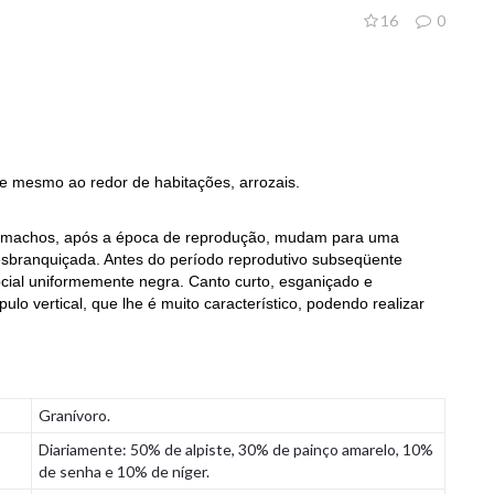
16
0
e mesmo ao redor de habitações, arrozais.
s machos, após a época de reprodução, mudam para uma
branquiçada. Antes do período reprodutivo subseqüente
ial uniformemente negra. Canto curto, esganiçado e
ulo vertical, que lhe é muito característico, podendo realizar
Granívoro.
Diariamente: 50% de alpiste, 30% de painço amarelo, 10%
de senha e 10% de níger.