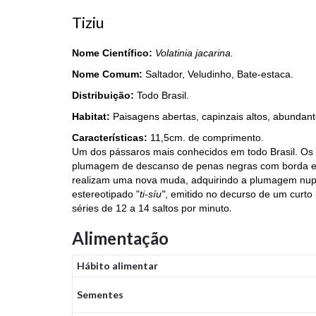
Tiziu
Nome Científico:
Volatinia jacarina.
Nome Comum:
Saltador, Veludinho, Bate-estaca.
Distribuição:
Todo Brasil.
Habitat:
Paisagens abertas, capinzais altos, abundant
Características:
11,5cm. de comprimento.
Um dos pássaros mais conhecidos em todo Brasil. O
plumagem de descanso de penas negras com borda es
realizam uma nova muda, adquirindo a plumagem nupc
estereotipado "
ti-síu"
, emitido no decurso de um curto p
.
séries de 12 a 14 saltos por minuto
Alimentação
Hábito alimentar
Sementes