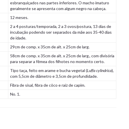
esbranquiçados nas partes inferiores. O macho imaturo
geralmente se apresenta com algum negro na cabeça.
12 meses.
2 a 4 posturas/temporada, 2 a 3 ovos/postura, 13 dias de
incubação podendo ser separados da mãe aos 35-40 dias
de idade.
29cm de comp. x 35cm de alt. x 25cm de larg.
58cm de comp. x 35cm de alt. x 25cm de larg., com divisória
para separar a fêmea dos filhotes no momento certo.
Tipo taça, feito em arame e bucha vegetal (
Luffa cylindrica
),
com 5,5cm de diâmetro e 3,5cm de profundidade.
Fibra de sisal, fibra de côco e raíz de capim.
No. 1.