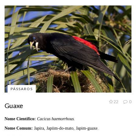
PÁSSAROS
22
0
Guaxe
Nome Científico:
Cacicus haemorrhous.
Nome Comum:
Japira, Japiim-do-mato, Japim-guaxe.