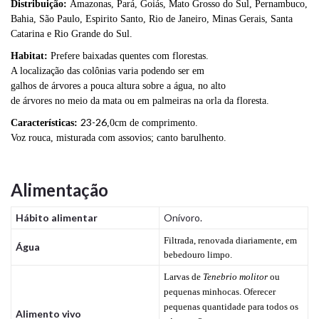
Distribuição:
Amazonas, Pará, Goiás, Mato Grosso do Sul, Pernambuco,
Bahia, São Paulo, Espirito Santo, Rio de Janeiro, Minas Gerais, Santa
Catarina e Rio Grande do Sul.
Habitat:
Prefere baixadas quentes com florestas.
A localização das colônias varia podendo ser em
galhos de árvores a pouca altura sobre a água, no alto
de árvores no meio da mata ou em palmeiras na orla da floresta.
23-26
Características:
,0cm de comprimento.
Voz rouca, misturada com assovios; canto barulhento.
Alimentação
Hábito alimentar
Onívoro.
Filtrada, renovada diariamente, em
Água
bebedouro limpo.
Larvas de
Tenebrio molitor
ou
pequenas minhocas. Oferecer
pequenas quantidade para todos os
Alimento vivo