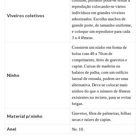
colônias, portanto pode-se tentar a
reprodução colocando-se vários
indivíduos em grandes viveiros
Viveiros coletivos
arborizados. Escolha machos de
grande porte, de tamanho uniforme,
e coloque um reprodutor para cada
3 a 4 fêmeas.
Constrem um ninho em forma de
bolsa com 40 a 70cm de
comprimento, feito de gravetos e
capim. Caixas de madeira ou
balaios de palha, com um orifício
Ninho
lateral de entrada, podem ser uma
alternativa. Deve-se colocar mais
ninhos do que o número de fêmeas
existentes no recinto, para se evitar
brigas.
Gravetos, fibra de palmeiras, folhas
Material p/ ninho
secas e raízes de capim.
Anel
No. 10.