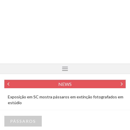
NEWS
Exposição em SC mostra pássaros em extinção fotografados em
Fo
estúdio
To
PÁSSAROS